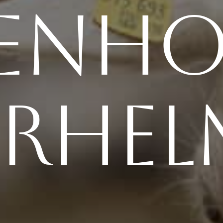
genho
erhel