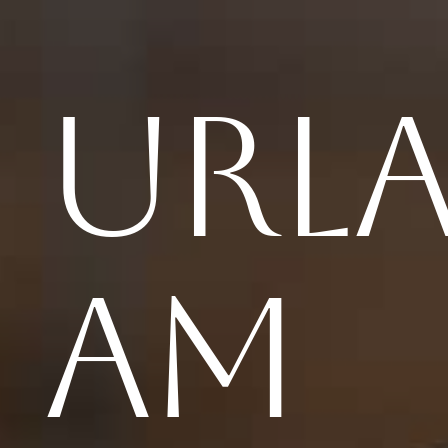
Url
am